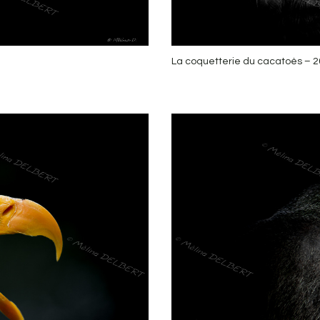
La coquetterie du cacatoès – 