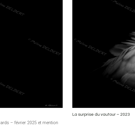
La surprise du vautour – 2023
ards – février 2025 et mention