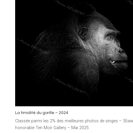
La timidité du gorille – 2024
Classée parmi les 2% des meilleures photos de singes – 35aw
honorable Ten Moir Gallery – Mai 2025